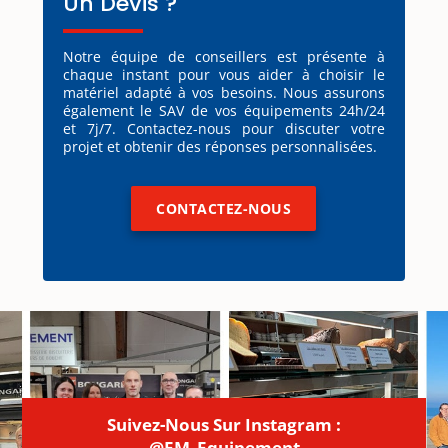
Un Devis ?
Notre équipe de conseillers est présente à
chaque instant pour vous aider à choisir le
matériel adapté à vos besoins. Nous assurons
également le SAV de vos équipements 24h/24
et 7j/7. Contactez-nous pour discuter votre
projet et obtenir des réponses personnalisées.
CONTACTEZ-NOUS
Suivez-Nous Sur Instagram :
@EM_Equipement