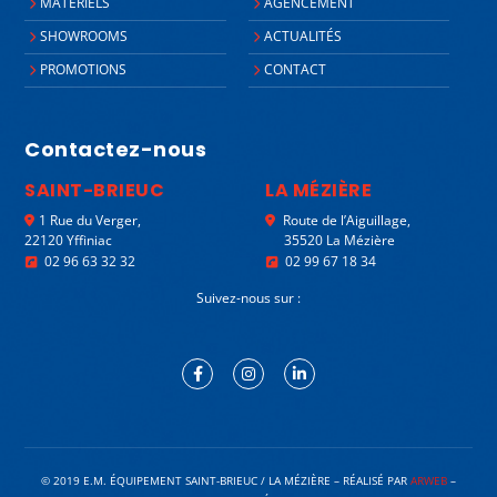
MATÉRIELS
AGENCEMENT
SHOWROOMS
ACTUALITÉS
PROMOTIONS
CONTACT
Contactez-nous
SAINT-BRIEUC
LA MÉZIÈRE
1 Rue du Verger,
Route de l’Aiguillage,
22120 Yffiniac
35520 La Mézière
02 96 63 32 32
02 99 67 18 34
Suivez-nous sur :
© 2019 E.M. ÉQUIPEMENT SAINT-BRIEUC / LA MÉZIÈRE – RÉALISÉ PAR
ARWEB
–