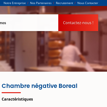
Notre Entreprise
Nos Partenaires
Recrutement
Nous Contacter
Contactez-nous !
omos
Chambre négative Boreal
Caractéristiques